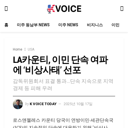
홈
미주 동남부 NEWS
미주 NEWS
비지니스
이민
Home
USA
LA카운티, 이민 단속 여파
에 ‘비상사태’ 선포
감독위원회서 표결 통과…단속 지속으로 지역
경제 등 피해 우려
by
K VOICE TODAY
2025년 10월 17일
로스앤젤레스 카운티 당국이 연방이민·세관단속국
(ICE)의 지속적인 단속에 대응하기 위해 ‘비상사