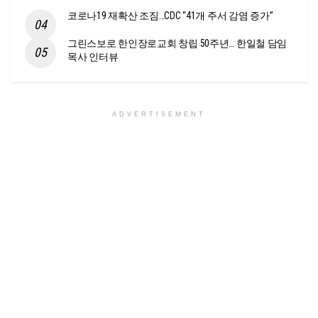
코로나19 재확산 조짐…CDC “41개 주서 감염 증가”
그린스보로 한인장로교회 창립 50주년… 한일철 담임
목사 인터뷰
ADVERTISEMENT