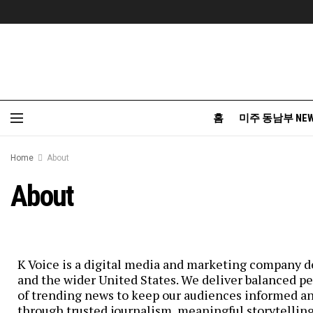
홈
미주 동남부 NE
Home
About
About
K Voice is a digital media and marketing company
and the wider United States. We deliver balanced pe
of trending news to keep our audiences informed a
through trusted journalism, meaningful storytelling