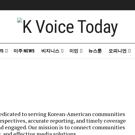
WS
미주 NEWS
비지니스
이민
뉴스툰
오피니언
 dedicated to serving Korean-American communities
rspectives, accurate reporting, and timely coverage
nd engaged. Our mission is to connect communities
, and effective media solutions.