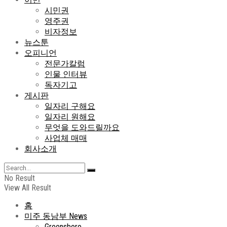
시민권
영주권
비자정보
뉴스툰
오피니언
전문가칼럼
인물 인터뷰
독자기고
게시판
일자리 구해요
일자리 원해요
무엇을 도와드릴까요
사업체 매매
회사소개
No Result
View All Result
홈
미주 동남부 News
Greensboro