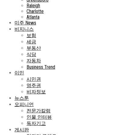
Raleigh
Charlotte
Atlanta
미주 News
비지니스
보험
세금
부동산
식당
자동차
Business Trend
이민
시민권
영주권
비자정보
뉴스툰
오피니언
전문가칼럼
인물 인터뷰
독자기고
게시판