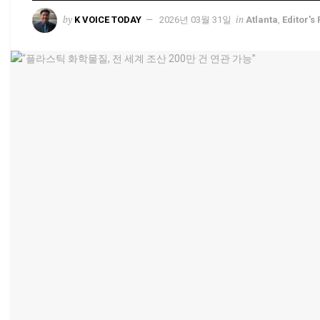
by
in
K VOICE TODAY
2026년 03월 31일
Atlanta
,
Editor's