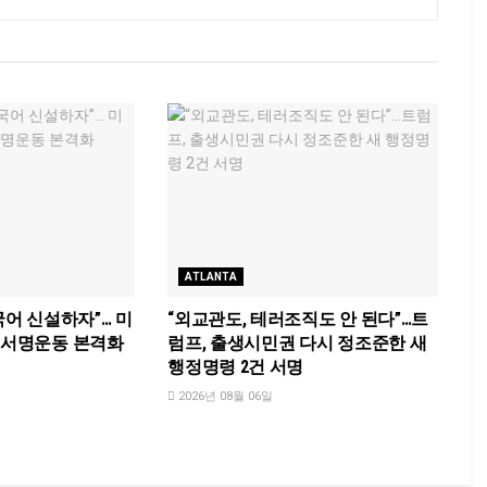
ATLANTA
국어 신설하자”… 미
“외교관도, 테러조직도 안 된다”…트
국 서명운동 본격화
럼프, 출생시민권 다시 정조준한 새
행정명령 2건 서명
2026년 08월 06일