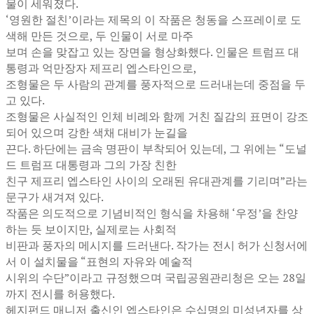
물이 세워졌다.
‘영원한 절친’이라는 제목의 이 작품은 청동을 스프레이로 도
색해 만든 것으로, 두 인물이 서로 마주
보며 손을 맞잡고 있는 장면을 형상화했다. 인물은 트럼프 대
통령과 억만장자 제프리 엡스타인으로,
조형물은 두 사람의 관계를 풍자적으로 드러내는데 중점을 두
고 있다.
조형물은 사실적인 인체 비례와 함께 거친 질감의 표면이 강조
되어 있으며 강한 색채 대비가 눈길을
끈다. 하단에는 금속 명판이 부착되어 있는데, 그 위에는 “도널
드 트럼프 대통령과 그의 가장 친한
친구 제프리 엡스타인 사이의 오래된 유대관계를 기리며”라는
문구가 새겨져 있다.
작품은 의도적으로 기념비적인 형식을 차용해 ‘우정’을 찬양
하는 듯 보이지만, 실제로는 사회적
비판과 풍자의 메시지를 드러낸다. 작가는 전시 허가 신청서에
서 이 설치물을 “표현의 자유와 예술적
시위의 수단”이라고 규정했으며 국립공원관리청은 오는 28일
까지 전시를 허용했다.
헤지펀드 매니저 출신인 엡스타인은 수십명의 미성년자를 상