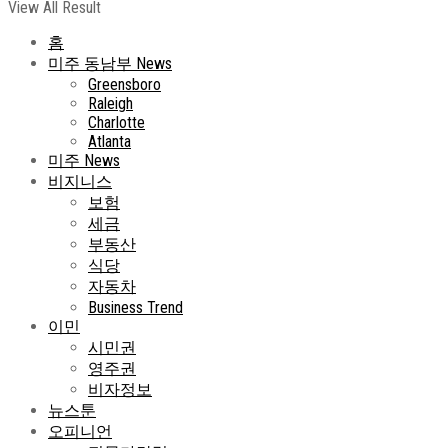
View All Result
홈
미주 동남부 News
Greensboro
Raleigh
Charlotte
Atlanta
미주 News
비지니스
보험
세금
부동산
식당
자동차
Business Trend
이민
시민권
영주권
비자정보
뉴스툰
오피니언