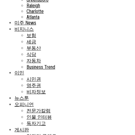
Raleigh
Charlotte
Atlanta
미주 News
비지니스
보험
세금
부동산
식당
자동차
Business Trend
이민
시민권
영주권
비자정보
뉴스툰
오피니언
전문가칼럼
인물 인터뷰
독자기고
게시판