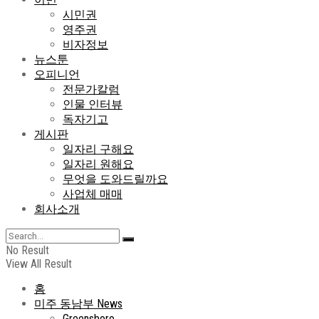
시민권
영주권
비자정보
뉴스툰
오피니언
전문가칼럼
인물 인터뷰
독자기고
게시판
일자리 구해요
일자리 원해요
무엇을 도와드릴까요
사업체 매매
회사소개
No Result
View All Result
홈
미주 동남부 News
Greensboro