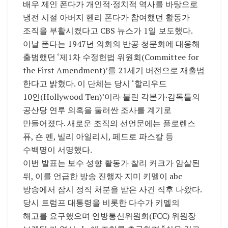
배우 제인 폰다가 개인적·정치적 역사를 바탕으로
냉전 시절 아버지 헨리 폰다가 참여했던 활동가
조직을 부활시켰다고 CBS 뉴스가 1일 보도했다.
이날 폰다는 1947년 의회의 반공 청문회에 대응해
출범했던 ‘제1차 수정헌법 위원회(Committee for
the First Amendment)’를 21세기 버전으로 재출범
한다고 밝혔다. 이 단체는 당시 ‘할리우드
10인(Hollywood Ten)’이라 불린 각본가·감독들의
공산당 연루 의혹을 둘러싼 조사를 계기로
만들어졌다. 새로운 조직의 선언문에는 플로렌스
퓨, 숀 펜, 빌리 아일리시, 페드로 파스칼 등
수백명이 서명했다.
이번 발표는 보수 성향 활동가 찰리 커크가 암살된
뒤, 이를 언급한 방송 진행자 지미 키멜이 abc
방송에서 잠시 정직 처분을 받은 사건 직후 나왔다.
당시 트럼프 대통령을 비롯한 다수가 키멜의
해고를 요구했으며 연방통신위원회(FCC) 위원장