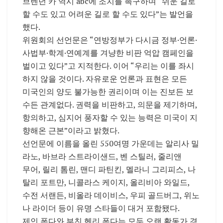
브렌던 카 역시 abc에 조치를 촉구하며 “쉬운 길로
할 수도 있고 어려운 길로 할 수도 있다”는 발언을
했다.
위원회의 선언문은 “연방정부가 다시금 정부·언론·
사법부·학계·연예계를 겨냥한 비판 억압 캠페인을
벌이고 있다”고 지적한다. 이어 “우리는 이를 좌시
하지 않을 것이다. 자유로운 언론과 표현은 모든
미국인의 양도 불가능한 권리이며 이는 진보든 보
수든 관계없다. 권력을 비판하고, 의문을 제기하며,
항의하고, 심지어 풍자할 수 있는 능력은 미국이 지
향해온 근본”이라고 밝혔다.
선언문에 이름을 올린 550여명 가운데는 알리사 밀
라노, 바브라 스트라이샌드, 벤 스틸러, 줄리앤
무어, 릴리 톰린, 맨디 파틴킨, 멜라니 그리피스, 나
탈리 포트만, 니콜라스 케이지, 올리비아 와일드,
수전 서랜든, 비올라 데이비스, 우피 골드버그, 위노
나 라이더 등이 유명 스타들이 대거 포함됐다.
제인 폰다와 부친 헨리 폰다는 모두 오랜 활동가 경