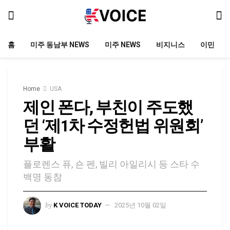
홈
미주 동남부 NEWS
미주 NEWS
비지니스
이민
Home
USA
제인 폰다, 부친이 주도했
던 ‘제1차 수정헌법 위원회’
부활
플로렌스 퓨, 숀 펜, 빌리 아일리시 등 스타 수
백명 동참
by
K VOICE TODAY
2025년 10월 02일