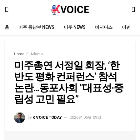
홈
미주 동남부 NEWS
미주 NEWS
비지니스
이민
Home
Atlanta
미주총연 서정일 회장, ‘한
반도 평화 컨퍼런스’ 참석
논란…동포사회 “대표성·중
립성 고민 필요”
by
K VOICE TODAY
2026년 06월 09일