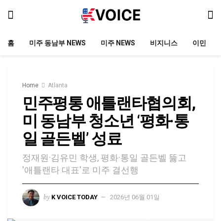
홈
미주 동남부 NEWS
미주 NEWS
비지니스
이민
Home
Atlanta
민주평통 애틀랜타협의회,
미 동남부 청소년 ‘평화·통
일 골든벨’ 성료
정재원·김유민 학생, 평화·통일 골든벨 뚫고
'애틀랜타 대표'로 미주 결선행
by
K VOICE TODAY
2026년 06월 01일