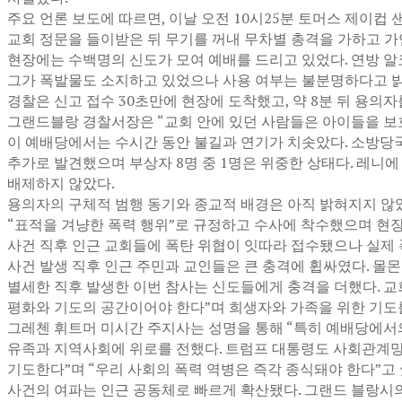
주요 언론 보도에 따르면, 이날 오전 10시25분 토머스 제이컵 
교회 정문을 들이받은 뒤 무기를 꺼내 무차별 총격을 가하고 가
현장에는 수백명의 신도가 모여 예배를 드리고 있었다. 연방 알코
그가 폭발물도 소지하고 있었으나 사용 여부는 불분명하다고 밝
경찰은 신고 접수 30초만에 현장에 도착했고, 약 8분 뒤 용의
그랜드블랑 경찰서장은 “교회 안에 있던 사람들은 아이들을 보
이 예배당에서는 수시간 동안 불길과 연기가 치솟았다. 소방당국
추가로 발견했으며 부상자 8명 중 1명은 위중한 상태다. 레니
배제하지 않았다.
용의자의 구체적 범행 동기와 종교적 배경은 아직 밝혀지지 않았다
“표적을 겨냥한 폭력 행위”로 규정하고 수사에 착수했으며 현장
사건 직후 인근 교회들에 폭탄 위협이 잇따라 접수됐으나 실제
사건 발생 직후 인근 주민과 교인들은 큰 충격에 휩싸였다. 몰몬교 
별세한 직후 발생한 이번 참사는 신도들에게 충격을 더했다. 교
평화와 기도의 공간이어야 한다”며 희생자와 가족을 위한 기도
그레첸 휘트머 미시간 주지사는 성명을 통해 “특히 예배당에서의
유족과 지역사회에 위로를 전했다. 트럼프 대통령도 사회관계망
기도한다”며 “우리 사회의 폭력 역병은 즉각 종식돼야 한다”고 
사건의 여파는 인근 공동체로 빠르게 확산됐다. 그랜드 블랑시의