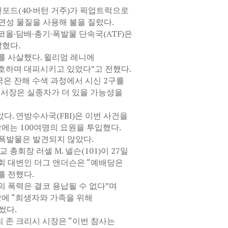
샌포드(40·버턴 거주)가 픽업트럭으로
연성 물질을 사용해 불을 질렀다.
올·담배·총기·폭발물 단속국(ATF)은
혔다.
자를 사살했다. 윌리엄 레니에
호하며 대피시키고 있었다”고 전했다.
은 잔해 수색 과정에서 시신 2구를
에 서장은 실종자가 더 있을 가능성을
. 연방수사국(FBI)은 이번 사건을
에는 100여명의 요원을 투입했다.
 폭발물은 발견되지 않았다.
총회장 러셀 M. 넬슨(101)이 27일
회 대변인 더그 앤더슨은 “예배당은
를 전했다.
 폭력은 결코 용납될 수 없다”며
에 “희생자와 가족을 위해
썼다.
 존 크리시 시장은 “이번 참사는