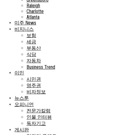
Raleigh
Charlotte
Atlanta
미주 News
비지니스
보험
세금
부동산
식당
자동차
Business Trend
이민
시민권
영주권
비자정보
뉴스툰
오피니언
전문가칼럼
인물 인터뷰
독자기고
게시판