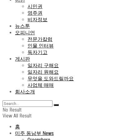
시민권
영주권
비자정보
뉴스툰
오피니언
전문가칼럼
인물 인터뷰
독자기고
게시판
일자리 구해요
일자리 원해요
무엇을 도와드릴까요
사업체 매매
회사소개
No Result
View All Result
홈
미주 동남부 News
Greensboro