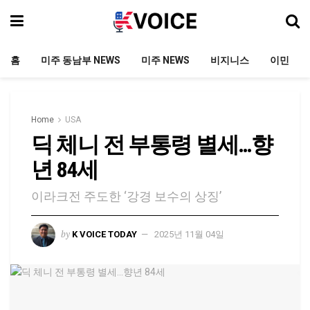
홈
미주 동남부 NEWS
미주 NEWS
비지니스
이민
Home
USA
딕 체니 전 부통령 별세…향
년 84세
이라크전 주도한 ‘강경 보수의 상징’
by
K VOICE TODAY
2025년 11월 04일