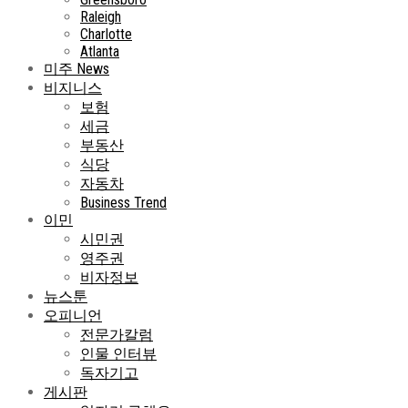
Raleigh
Charlotte
Atlanta
미주 News
비지니스
보험
세금
부동산
식당
자동차
Business Trend
이민
시민권
영주권
비자정보
뉴스툰
오피니언
전문가칼럼
인물 인터뷰
독자기고
게시판