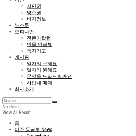
시민권
영주권
비자정보
뉴스툰
오피니언
전문가칼럼
인물 인터뷰
독자기고
게시판
일자리 구해요
일자리 원해요
무엇을 도와드릴까요
사업체 매매
회사소개
No Result
View All Result
홈
미주 동남부 News
Greensboro