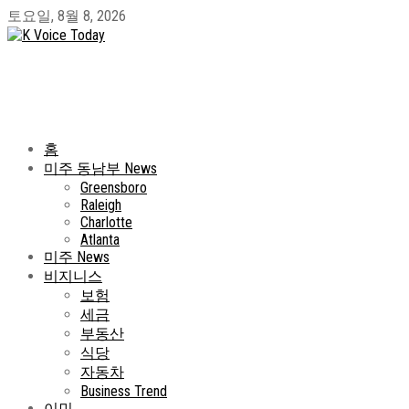
토요일, 8월 8, 2026
홈
미주 동남부 News
Greensboro
Raleigh
Charlotte
Atlanta
미주 News
비지니스
보험
세금
부동산
식당
자동차
Business Trend
이민