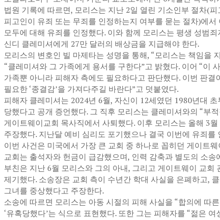
법원 기록에 따르면, 모리스는 지난 2일 열린 기소인부 절차(
피고인이 유죄 또는 무죄를 인정하는지 여부를 묻는 절차)에서 
모두에 대해 유죄를 인정했다. 이와 함께 모리스는 평생 성범죄
신디 클레미셔에게 27만 달러의 배상금을 지급해야 한다.
모리스의 변호인 빌 마제타는 성명을 통해, “모리스는 책임을 
“클레미셔와 그 가족에게 용서를 구한다”고 밝혔다. 이어 “이
가족뿐 아니라 피해자 측에도 필요하다고 판단했다. 이번 판결
필요한 ‘종결감’을 가져다주길 바란다”고 덧붙였다.
피해자 클레미셔는 2024년 6월, 자신이 12세였던 1980년대
당했다고 공개 증언했다. 그 직후 모리스는 클레미셔와의 “부
게이트웨이교회 목사직에서 사퇴했다. 이후 모리스는 올해 3월
주장했다. 지난달 예비 심리도 포기했으나 결국 이번에 유죄를 
이번 사건은 미국에서 가장 큰 교회 중 하나로 꼽히던 게이트웨
교회는 출석자와 헌금이 급감했으며, 인력 감축과 별도의 소송
부친은 지난 6월 모리스와 그의 아내, 그리고 게이트웨이 교
제기했다. 소송장은 교회 측이 수년간 학대 사실을 은폐하고, 
그녀를 중상했다고 주장한다.
소송에 따르면 모리스는 아동 시절의 피해 사실을 “합의에 따른
‘유혹당했다’는 식으로 표현했다. 또한 그는 피해자를 “젊은 여성(y