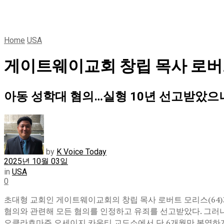
Home
USA
게이트웨이교회 창립 목사 로버
아동 성학대 혐의…실형 10년 선고받았으
by
K Voice Today
2025년 10월 03일
in
USA
0
초대형 교회인 게이트웨이교회의 창립 목사 로버트 모리스(64)가
혐의와 관련해 모든 혐의를 인정하고 유죄를 선고받았다. 그러
오클라호마주 오세이지 카운티 교도소에서 단 6개월만 복역하게