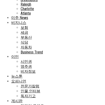
Raleigh
Charlotte
Atlanta
미주 News
비지니스
보험
세금
부동산
식당
자동차
Business Trend
이민
시민권
영주권
비자정보
뉴스툰
오피니언
전문가칼럼
인물 인터뷰
독자기고
게시판