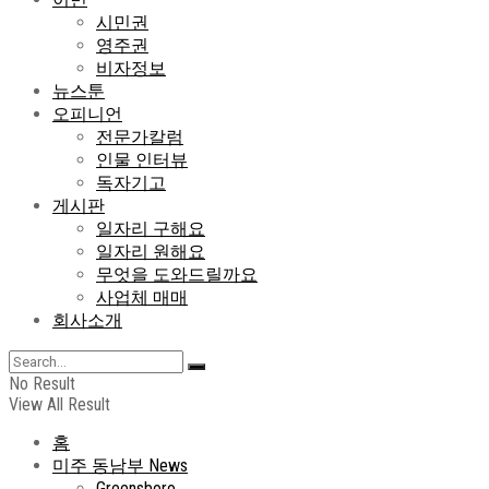
시민권
영주권
비자정보
뉴스툰
오피니언
전문가칼럼
인물 인터뷰
독자기고
게시판
일자리 구해요
일자리 원해요
무엇을 도와드릴까요
사업체 매매
회사소개
No Result
View All Result
홈
미주 동남부 News
Greensboro