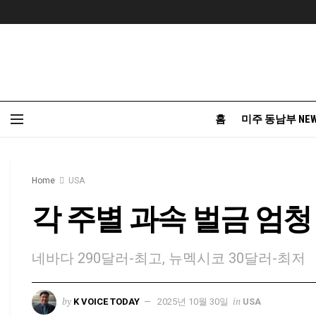
홈
미주 동남부 NE
Home
USA
각 주별 과속 벌금 엄
네바다 290달러-최고, 뉴멕시코 30달러-최저
by
in
K VOICE TODAY
2025년 10월 30일
USA