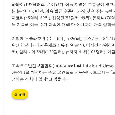
하와이(197달러)의 순이었다. 이들 지역은 교통량이 많
는 분석이다. 반면, 과속 벌금 수준이 가장 낮은 주는 뉴멕
다코타(45달러-50위), 워싱턴(58달러-49위), 몬태나(7
을 기록해 이들 주가 과속에 대해 다소 완화된 단속 정책
이밖에 오클라호마주는 16위(178달러), 위스칸신 18위(17
위(151달러), 매사추세츠 30위(150달러), 미시간 32위(1
러), 일리노이 39위(120달러), 뉴저지 41위(106달러), 
고속도로안전보험협회(Insurance Institute for Highw
3분의 1을 차지하는 주요 요인으로 지목된다. 보고서는 “
정하는 경향이 있다”고 밝혔다.
공유