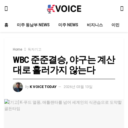
홈
미주 동남부 NEWS
미주 NEWS
비지니스
이민
Home
독자기고
WBC 준준결승, 야구는 계산
대로 흘러가지 않는다
by
K VOICE TODAY
2026년 03월 13일