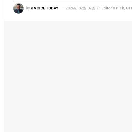
by
in
K VOICE TODAY
2026년 02월 02일
Editor's Pick
,
Gr