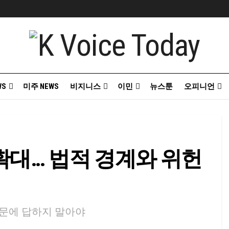
WS
미주 NEWS
비지니스
이민
뉴스툰
오피니언
침 확대… 법적 경계와 위헌
문에 답하지 말아야