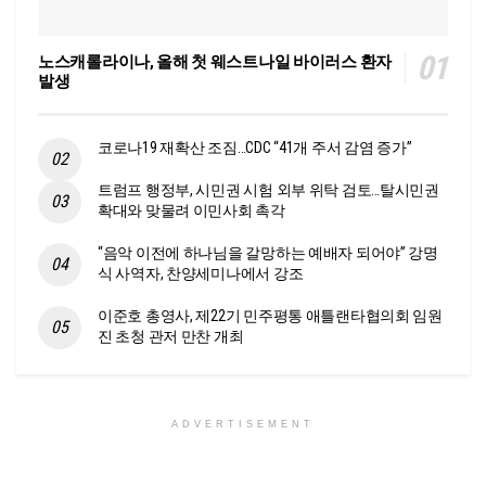
노스캐롤라이나, 올해 첫 웨스트나일 바이러스 환자
발생
코로나19 재확산 조짐…CDC “41개 주서 감염 증가”
트럼프 행정부, 시민권 시험 외부 위탁 검토…탈시민권
확대와 맞물려 이민사회 촉각
“음악 이전에 하나님을 갈망하는 예배자 되어야” 강명
식 사역자, 찬양세미나에서 강조
이준호 총영사, 제22기 민주평통 애틀랜타협의회 임원
진 초청 관저 만찬 개최
ADVERTISEMENT