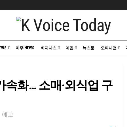
EWS
미주 NEWS
비지니스
이민
뉴스툰
오피니언
 가속화… 소매·외식업 구
폐점 예고