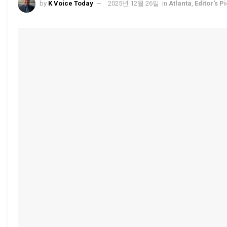
by
K Voice Today
2025년 12월 26일
in
Atlanta
,
Editor's P