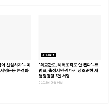
ATLANTA
국어 신설하자”… 미
“외교관도, 테러조직도 안 된다”…트
국 서명운동 본격화
럼프, 출생시민권 다시 정조준한 새
행정명령 2건 서명
2026년 08월 06일