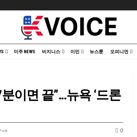
WS
미주 NEWS
비지니스
이민
뉴스툰
오피니언
7분이면 끝”…뉴욕 ‘드론
0
 Pick