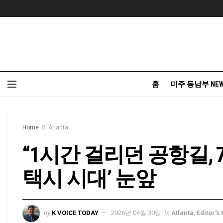
홈
미주 동남부 NE
Home
Atlanta
“1시간 걸리던 공항길, 
택시 시대’ 눈앞
by
in
K VOICE TODAY
2026년 04월 30일
Atlanta
,
Editor's