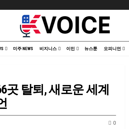
WS
미주 NEWS
비지니스
이민
뉴스툰
오피니언
66곳 탈퇴, 새로운 세계
언
0