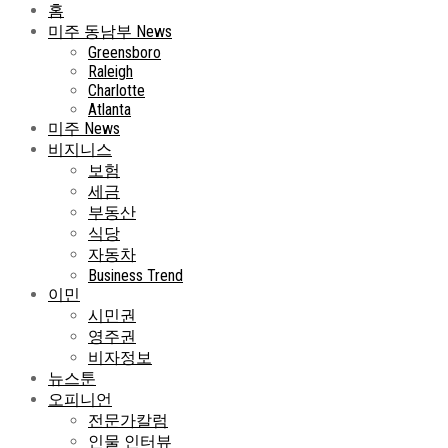
홈
미주 동남부 News
Greensboro
Raleigh
Charlotte
Atlanta
미주 News
비지니스
보험
세금
부동산
식당
자동차
Business Trend
이민
시민권
영주권
비자정보
뉴스툰
오피니언
전문가칼럼
인물 인터뷰