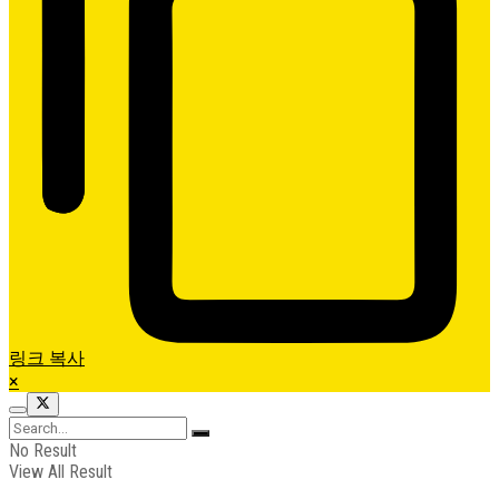
링크 복사
×
No Result
View All Result