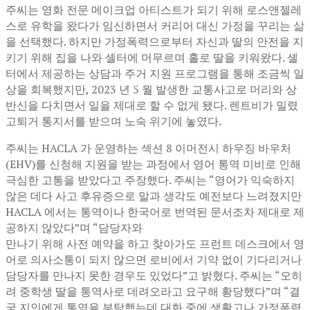
주씨는 영화 전문 메이크업 아티스트가 되기 위해 로스앤젤레
스로 유학을 왔다가 임신하면서 커리어 대신 가정을 꾸리는 삶
을 선택했다. 하지만 가정폭력으로부터 자신과 딸의 안전을 지
키기 위해 집을 나와 셸터에 머무르며 홀로 딸을 키워왔다. 셸
터에서 제공하는 상담과 주거 지원 프로그램을 통해 조금씩 일
상을 회복했지만, 2023 년 5 월 발생한 교통사고로 머리와 상
반신을 다치면서 일을 제대로 할 수 없게 됐다. 렌트비가 밀렸
고퇴거 통지서를 받으며 노숙 위기에 놓였다.
주씨는 HACLA 가 운영하는 섹션 8 이머전시 하우징 바우처
(EHV)를 신청해 지원을 받는 과정에서 영어 통역 미비로 인해
극심한 고통을 받았다고 주장했다. 주씨는 “영어가 익숙하지
않은 데다 사고 후유증으로 말과 생각도 예전보다 느려졌지만
HACLA 에서는 통역이나 한국어로 번역된 문서조차 제대로 제
공하지 않았다”며 “담당자와
만나기 위해 사전 예약을 하고 찾아가도 프런트 데스크에서 영
어로 의사소통이 되지 않으면 로비에서 기약 없이 기다리거나
담당자를 만나지 못한 경우도 있었다”고 밝혔다. 주씨는 “오히
려 중학생 딸을 통역사로 데려오라고 요구해 황당했다”며 “결
국 지인에게 통역을 부탁했는데 대화 중에 생활고나 가정폭력