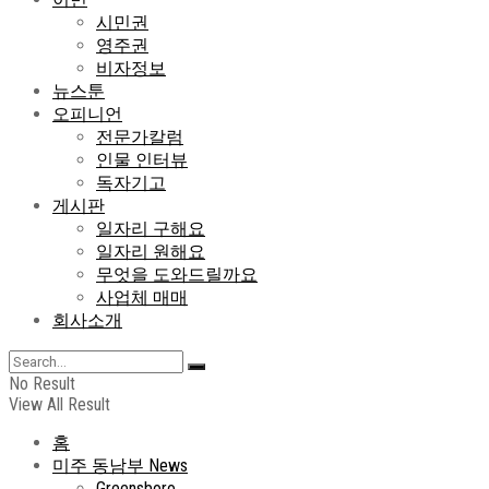
시민권
영주권
비자정보
뉴스툰
오피니언
전문가칼럼
인물 인터뷰
독자기고
게시판
일자리 구해요
일자리 원해요
무엇을 도와드릴까요
사업체 매매
회사소개
No Result
View All Result
홈
미주 동남부 News
Greensboro