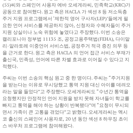
(55)씨와 스페인어 사용자 에바 오세게라씨, 민족학교(KRC)가
공동으로 참여했다. 원고 측은 HACLA 가 섹션 8 등 저소득층
주거 지원 프로그램에서 ‘제한적 영어 구사자(LEP)’들에게 필
요한 언어 서비스를 제공하지 않아, 신청자와 수혜자들이 주거
지원 상실이나 노숙 위험에 놓였다고 주장했다. 이번 소송은
캘리포니아 정부법 11135 조, 공정고용주택법(FEHA), 다이말
리-알라토레 이중언어 서비스법, 공정주거 적극 증진 의무 등
을 근거로 한다. 원고 측은 HACLA 의 언어 접근 서비스 부재가
출신국, 민족성, 언어에 따른 차별 효과로 이어질 수 있다고 지
적했다.
주씨는 이번 소송의 핵심 원고 중 한 명이다. 주씨는 “주거지원
을 받는다는 이유로 무시당했고 통역 지원 대신 아이를 데려오
라는 말을 들었다”고 주장했다. 오세게라씨도 “수년간 통역을
요청했지만 안정적인 언어 지원을 받지 못해 자녀들이 학교를
빠지고 통역을 해야 하는 상황이 반복됐다”며 “요청이 무시되
면서 가족이 큰 고통을 겪었다”고 밝혔다. 오세게라씨는 멕시
코 출신의 스페인어 사용자로, 20 년 동안 섹션 8 하우징 초이
스 바우처 프로그램에 참여해왔다.