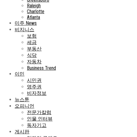
Raleigh
Charlotte
Atlanta
미주 News
비지니스
보험
세금
부동산
식당
자동차
Business Trend
이민
시민권
영주권
비자정보
뉴스툰
오피니언
전문가칼럼
인물 인터뷰
독자기고
게시판