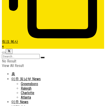
링크 복사
×
No Result
View All Result
홈
미주 동남부 News
Greensboro
Raleigh
Charlotte
Atlanta
미주 News