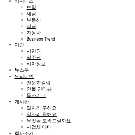
비지니스
보험
세금
부동산
식당
자동차
Business Trend
이민
시민권
영주권
비자정보
뉴스툰
오피니언
전문가칼럼
인물 인터뷰
독자기고
게시판
일자리 구해요
일자리 원해요
무엇을 도와드릴까요
사업체 매매
회사소개