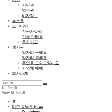
시민권
영주권
비자정보
뉴스툰
오피니언
전문가칼럼
인물 인터뷰
독자기고
게시판
일자리 구해요
일자리 원해요
무엇을 도와드릴까요
사업체 매매
회사소개
No Result
View All Result
홈
미주 동남부 News
Greensboro