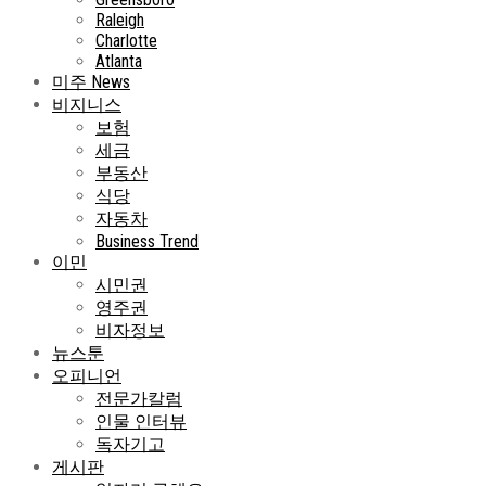
Raleigh
Charlotte
Atlanta
미주 News
비지니스
보험
세금
부동산
식당
자동차
Business Trend
이민
시민권
영주권
비자정보
뉴스툰
오피니언
전문가칼럼
인물 인터뷰
독자기고
게시판