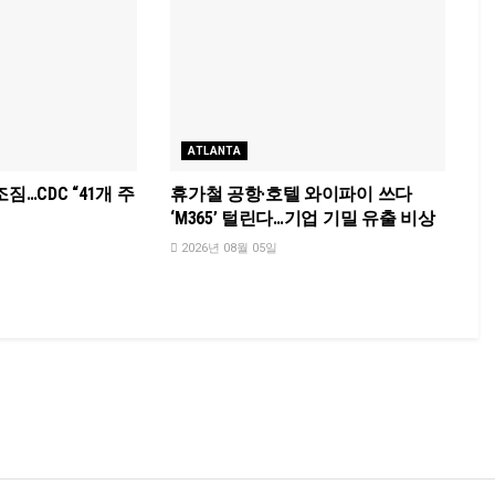
ATLANTA
짐…CDC “41개 주
휴가철 공항·호텔 와이파이 쓰다
‘M365’ 털린다…기업 기밀 유출 비상
2026년 08월 05일