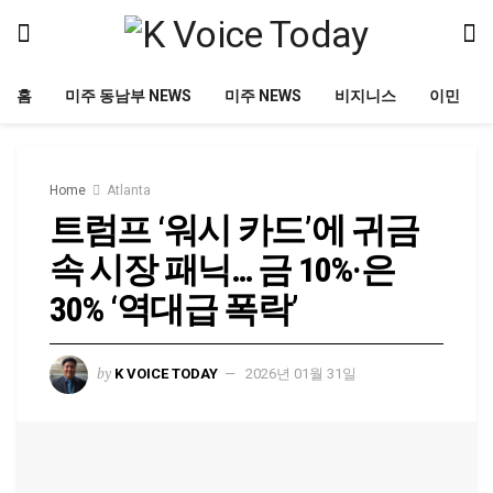
홈
미주 동남부 NEWS
미주 NEWS
비지니스
이민
Home
Atlanta
트럼프 ‘워시 카드’에 귀금
속 시장 패닉… 금 10%·은
30% ‘역대급 폭락’
by
K VOICE TODAY
2026년 01월 31일