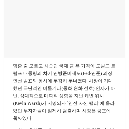
멈출 줄 모르고 치솟던 국제 금·은 가격이 도널드 트
럼프 대통령의 차기 연방준비제도(Fed·연준) 의장
인선 발표와 동시에 무참히 무너졌다. 시장이 기대
했던 극단적인 비둘기파(통화 완화 선호) 인사가 아
닌, 상대적으로 매파적 성향을 지닌 케빈 워시
(Kevin Warsh)가 지명되자 ‘안전 자산 랠리’에 올라
탔던 투자자들이 일제히 탈출하며 시장은 공포에
휩싸였다.