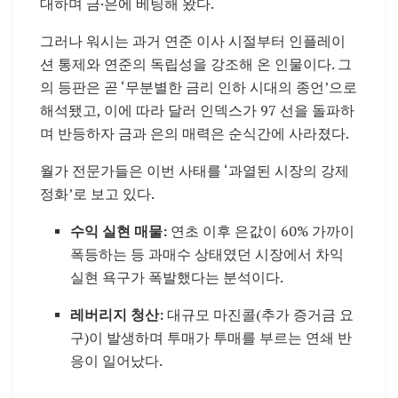
대하며 금·은에 베팅해 왔다.
그러나 워시는 과거 연준 이사 시절부터 인플레이
션 통제와 연준의 독립성을 강조해 온 인물이다. 그
의 등판은 곧 ‘무분별한 금리 인하 시대의 종언’으로
해석됐고, 이에 따라 달러 인덱스가 97 선을 돌파하
며 반등하자 금과 은의 매력은 순식간에 사라졌다.
월가 전문가들은 이번 사태를 ‘과열된 시장의 강제
정화’로 보고 있다.
수익 실현 매물:
연초 이후 은값이 60% 가까이
폭등하는 등 과매수 상태였던 시장에서 차익
실현 욕구가 폭발했다는 분석이다.
레버리지 청산:
대규모 마진콜(추가 증거금 요
구)이 발생하며 투매가 투매를 부르는 연쇄 반
응이 일어났다.