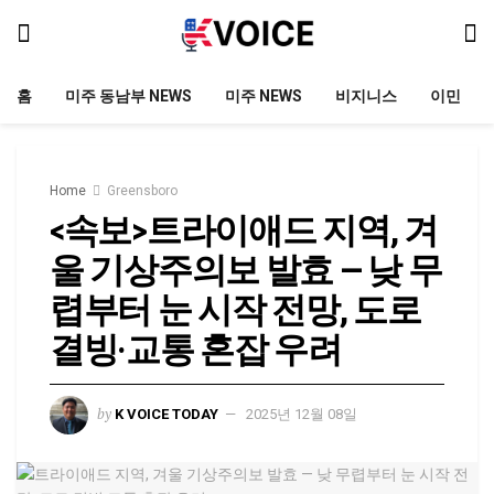
홈
미주 동남부 NEWS
미주 NEWS
비지니스
이민
Home
Greensboro
<속보>트라이애드 지역, 겨
울 기상주의보 발효 — 낮 무
렵부터 눈 시작 전망, 도로
결빙·교통 혼잡 우려
by
K VOICE TODAY
2025년 12월 08일