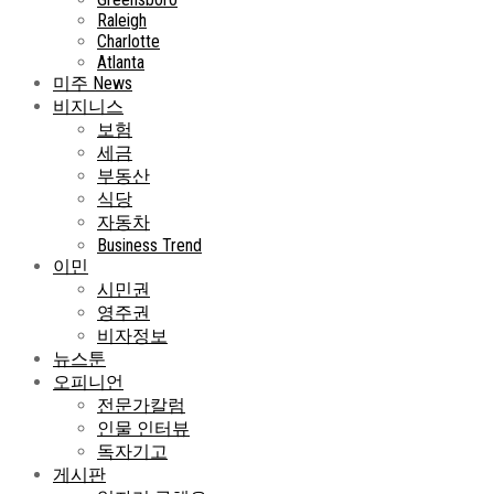
Raleigh
Charlotte
Atlanta
미주 News
비지니스
보험
세금
부동산
식당
자동차
Business Trend
이민
시민권
영주권
비자정보
뉴스툰
오피니언
전문가칼럼
인물 인터뷰
독자기고
게시판