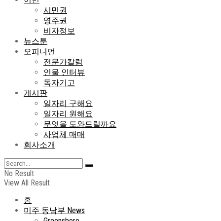
시민권
영주권
비자정보
뉴스툰
오피니언
전문가칼럼
인물 인터뷰
독자기고
게시판
일자리 구해요
일자리 원해요
무엇을 도와드릴까요
사업체 매매
회사소개
No Result
View All Result
홈
미주 동남부 News
Greensboro