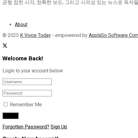
균형 잡힌 시각, 정확한 보도, 그리고 시의성 있는 뉴스로 독자들이 
About
© 2025
K Voice Today
- empowered by
ApplaSo Software Co
Welcome Back!
Login to your account below
Remember Me
Forgotten Password?
Sign Up