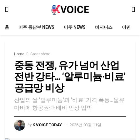
홈
미주 동남부 NEWS
미주 NEWS
비지니스
이민
Home
Greensboro
중동 전쟁, 유가 넘어 산업
전반 강타… ‘알루미늄·비료’
공급망 비상
산업의 쌀 '알루미늄'과 '비료' 가격 폭등...물류
마비에 항공권·택배비 인상 압박
by
K VOICE TODAY
2026년 03월 11일