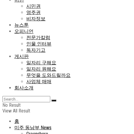
시민권
영주권
비자정보
뉴스툰
오피니언
전문가칼럼
인물 인터뷰
독자기고
게시판
일자리 구해요
일자리 원해요
무엇을 도와드릴까요
사업체 매매
회사소개
No Result
View All Result
홈
미주 동남부 News
Greensboro