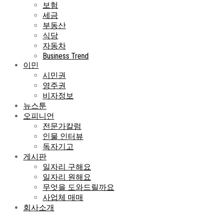
보험
세금
부동산
식당
자동차
Business Trend
이민
시민권
영주권
비자정보
뉴스툰
오피니언
전문가칼럼
인물 인터뷰
독자기고
게시판
일자리 구해요
일자리 원해요
무엇을 도와드릴까요
사업체 매매
회사소개