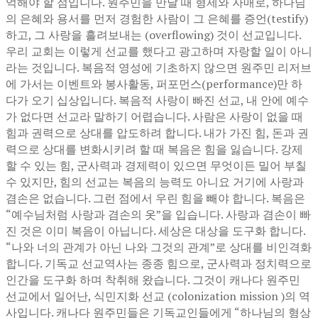
억해야 할 점입니다. 원주민을 만날 때 형제와 자매로, 하나님
의 은혜와 용서를 먼저 경험한 사람이 그 은혜를 증언(testify)
하고, 그 사랑을 흘려보내는 (overflowing) 것이 선교입니다.
우리 교회는 이렇게 선교를 했다고 광고하며 자랑할 일이 아니
라는 것입니다. 복음적 영성에 기초하지 않으면 원주민 리저브
에 가서는 이벤트와 봉사활동, 퍼포먼스(performance)만 하
다가 오기 십상입니다. 복음적 사랑이 빠진 선교, 내 안에 예수
가 없다면 선교라 말하기 어렵습니다. 사람은 사랑이 없을 때
힘과 권력으로 상대를 압도하려 합니다. 내가 가진 힘, 돈과 권
력으로 상대를 변화시키려 할 때 복음은 힘을 잃습니다. 강제
할 수 있는 힘, 군사력과 경제력이 있으면 무엇이든 밀어 부칠
수 있지만, 힘의 선교는 복음의 능력도 아니요 거기에 사랑과
겸손은 없습니다. 그런 점에서 우린 힘을 빼야 합니다. 복음은
“예수님처럼 사랑과 겸손의 옷”을 입습니다. 사랑과 겸손이 빠
진 것은 이미 복음이 아닙니다. 세상은 대상을 도구화 합니다.
“나와 너의 관계가 아닌 나와 그것의 관계”로 상대를 비인격화
합니다. 기독교 선교역사는 종종 힘으로, 군사력과 정치력으로
인간을 도구화 하며 착취해 왔습니다. 그것이 캐나다 원주민
선교에서 일어난, 식민지화 선교 (colonization mission )의 역
사입니다. 캐나다 원주민들은 기독교인들에게 “하나님의 형상