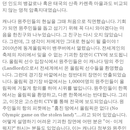
던 인도의 뱅갈로나 혹은 태국의 산족 카렌족 마을과도 비교되
지 않는 영적 암흑지대였습니다.
캐나다 원주민들의 현실을 그때 처음으로 직면했습니다. 기회
가 되면 원주민들을 돕고 섬기기 위해 꼭 다시 와야겠다는 마
음을 한친구와 나누었습니다. 그 친구는 다시 오지 않았습니
다. 그런데, 그 생각이 저에게만 그대로 현실이 될 줄이야 !
2010년에 동계올림픽이 밴쿠버에서 열렸습니다. 전세계인의
축제의 자리에서 잊을 수 없는 기괴한 장면이 CTV에 보도됩니
다. 올림픽 선수 입장식에서 원주민들은 이 캐나다 땅의 주인
(Landlord)으로서 전세계에서 온 올림픽 선수들을 환영했습
니다. 그런데 경기장 바깥에서는 정반대의 장면이 연출되었습
니다. 올림픽 경기장 바깥에서는 1,000여명의 원주민들이 올
림픽에 거칠게 항의를 하며 시위를 벌입니다. 원주민들이 한쪽
에서는 올림픽을 환영하고, 다른 한쪽에서는 반대합니다. 그리
고, 이것은 고스란히 CTV를 통해 전국에 보도되었습니다. 원
주민들의 항의 피켓에는 “훔친 땅에서 올림픽은 없다 (No
Olympic game on the stolen land) ”….라고 되어 있었습니다.
어떻게 설명하기 어려운 기괴한 장면에 어떤 분은 “어~ 이게
뭐지?” 하시는 분들도 있었습니다. 이는 캐나다 정부와 원주민