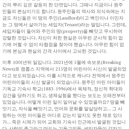
간의 뿌리 깊은 갈등의 한 단면입니다. 그때나 지금이나 원주
민들의 본심이기도 합니다. 원주민들의 역사와 의식속에는 지
금도 자신들은 이 땅의 주인(Landlord)이고 백인이나 이민자
는 그 땅에서 살아가는 세입자(Tenant)라는 말입니다. 그런데,
세입자들이 들어와 주인의 땅(property)을 빼앗고 무시하며
강탈한 것입니다. 자신이 처한 현실은 아무런 군사적 힘이 없
기에 어쩔 수 없이 타협점을 찾아야 했습니다. 아무런 힘이 없
기에 본심과 현실의 간격 사이에서 고뇌한 것입니다.
이후 10여년뒤 일입니다. 2021년에 5월에 속보로(Breaking
News)로 캠룹스 지역에서 215명의 어린아이 시신이 발굴되었
다고 보도되었습니다. 이를 시작으로 캐나다 전역에서 원주민
어린아이들의 시신 발굴이 되었습니다. 원주민 어린 아이들이
기독교 기숙사 학교(1883-1996)에서 육체적, 정신적 학대와
강간을 당하기도 하고, 생체실험을 했다는 보도는 오래전부터
있었습니다. 어떻게 이런 일이 일어날 수 있었을까요? 땅을 빼
앗기고, 자식을 빼앗기고, 언어와 문화를 말살당하고… 그 사
랑하는 어린 아이들은 어디로 갔는지 알지도 못한 채로 있다
가… 죽은 시체가 되어 교회와 기숙사 인근에서 발굴된 것입니
다. 사랑의 종교라고 떠드는 기독교인들, 세입자들이 갑자기