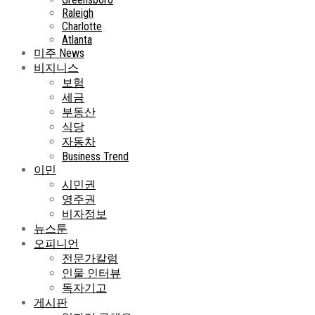
Raleigh
Charlotte
Atlanta
미주 News
비지니스
보험
세금
부동산
식당
자동차
Business Trend
이민
시민권
영주권
비자정보
뉴스툰
오피니언
전문가칼럼
인물 인터뷰
독자기고
게시판