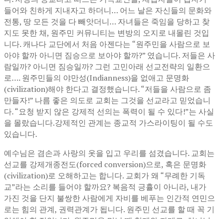
들어와 친하게 지내자고 하더니… 어느 날은 자신들의 문화와
전통, 땅 모든 것을 다 빼앗더니… 자녀들은 죽임을 당하고 찾
지도 못한 채, 원주민 커뮤니티는 변방의 오지로 내몰린 것입
니다. 캐나다 교단에서 처음 아젠다는 “원주민을 사람으로 보
아야 할까 아니면 짐승으로 보아야 할까?” 였습니다. 저들은 사
람일까? 아니면 짐승일까? 그런 고민아래 선교전략의 일환으
로…. 원주민들의 야만성(Indianness)을 없애고 문명화
(civilization)해야 한다고 결정했습니다. “저들을 사람으로 좀
만들자!” 나름 좋은 의도로 교회는 그것을 선교라고 믿었습니
다. “요청 받지 않은 강제적 선의는 폭력이 될 수 있다!”는 사실
을 몰랐습니다.강제적인 관계는 종교적 가스라이팅이 될 수도
있습니다.
예수님은 겸손과 사랑의 옷을 입고 우리를 섬겼습니다. 교회는
선교를 강제개종전도(forced conversion)으로, 혹은 문명화
(civilization)로 오해하고는 합니다. 교회가 왜 “무례한 기독
교”라는 소리를 들어야 할까요? 복음적 긍휼이 아니라, 내가
가진 것을 단지 불쌍한 사람에게 자비를 베푸는 인간적 연민으
로는 힘의 관계, 권력관계가 됩니다. 원주민 선교를 할 때 꼭 기