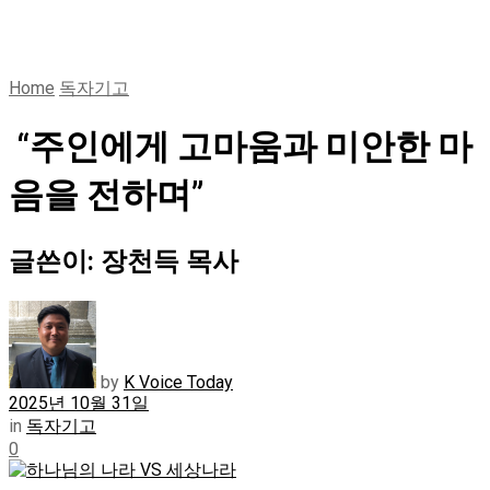
Home
독자기고
“주인에게 고마움과 미안한 마
음을 전하며”
글쓴이: 장천득 목사
by
K Voice Today
2025년 10월 31일
in
독자기고
0