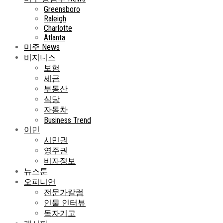
Greensboro
Raleigh
Charlotte
Atlanta
미주 News
비지니스
보험
세금
부동산
식당
자동차
Business Trend
이민
시민권
영주권
비자정보
뉴스툰
오피니언
전문가칼럼
인물 인터뷰
독자기고