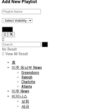
Add New Playlist
No Result
View All Result
홈
미주 동남부 News
Greensboro
Raleigh
Charlotte
Atlanta
미주 News
비지니스
보험
세금