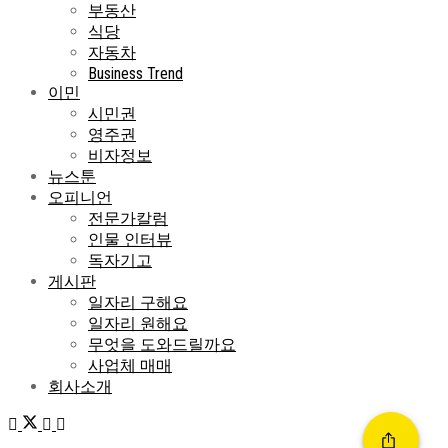
부동산
식당
자동차
Business Trend
이민
시민권
영주권
비자정보
뉴스툰
오피니언
전문가칼럼
인물 인터뷰
독자기고
게시판
일자리 구해요
일자리 원해요
무엇을 도와드릴까요
사업체 매매
회사소개