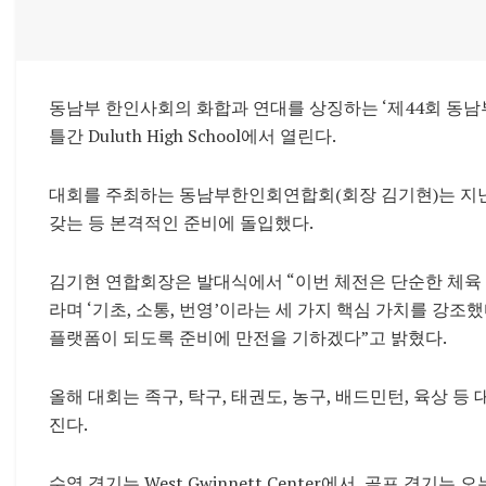
동남부 한인사회의 화합과 연대를 상징하는 ‘제44회 동남
틀간
Duluth High School
에서 열린다.
대회를 주최하는
동남부한인회연합회
(회장 김기현)는 
갖는 등 본격적인 준비에 돌입했다.
김기현 연합회장은 발대식에서 “이번 체전은 단순한 체육 
라며 ‘기초, 소통, 번영’이라는 세 가지 핵심 가치를 강조
플랫폼이 되도록 준비에 만전을 기하겠다”고 밝혔다.
올해 대회는 족구, 탁구, 태권도, 농구, 배드민턴, 육상 
진다.
수영 경기는
West Gwinnett Center
에서, 골프 경기는 오는