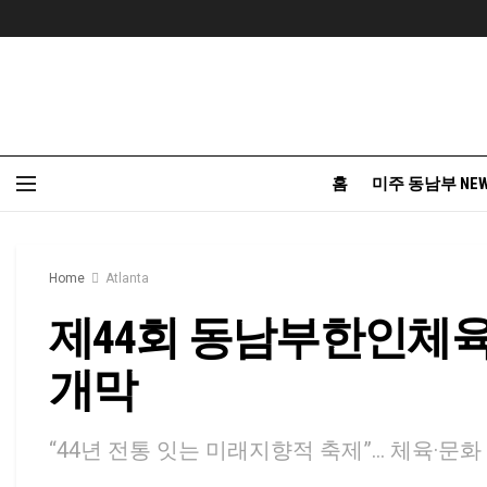
홈
미주 동남부 NE
Home
Atlanta
제44회 동남부한인체육대
개막
“44년 전통 잇는 미래지향적 축제”… 체육·문