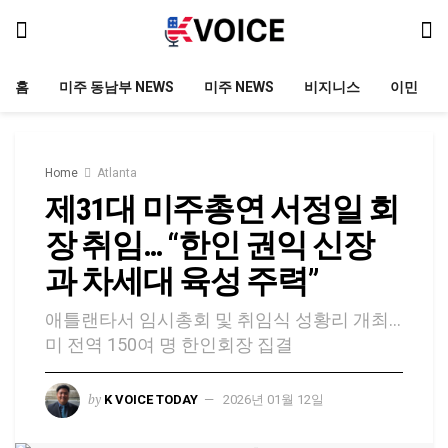
홈
미주 동남부 NEWS
미주 NEWS
비지니스
이민
Home
Atlanta
제31대 미주총연 서정일 회
장 취임… “한인 권익 신장
과 차세대 육성 주력”
애틀랜타서 임시총회 및 취임식 성황리 개최…
미 전역 150여 명 한인회장 집결
by
K VOICE TODAY
2026년 01월 12일