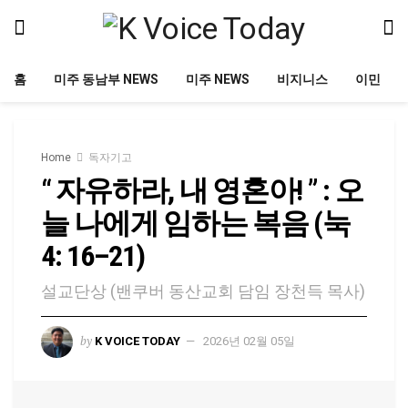
홈
미주 동남부 NEWS
미주 NEWS
비지니스
이민
Home
독자기고
“ 자유하라, 내 영혼아! ” : 오
늘 나에게 임하는 복음 (눅
4: 16–21)
설교단상 (밴쿠버 동산교회 담임 장천득 목사)
by
K VOICE TODAY
2026년 02월 05일