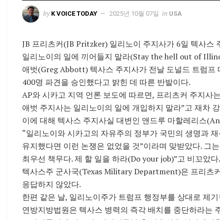
by
in
K VOICE TODAY
2025년 10월 07일
USA
JB 프리츠커(JB Pritzker) 일리노이 주지사가 6일 텍
일리노이의 일에 끼어들지 말라(Stay the hell out of Illi
애벗(Greg Abbott) 텍사스 주지사가 전날 도널드 트
400명 파견을 승인했다고 밝힌 데 따른 반발이다.
AP와 시카고 지역 언론 보도에 따르면, 프리츠커 주지사는
애벗 주지사는 일리노이의 일에 개입하지 말라”고 재차 강
이에 대해 텍사스 주지사실 대변인 앤드루 마할레리스(Andre
“일리노이와 시카고의 자유주의 정부가 국민의 생명과 재
유지했다면 이런 논쟁은 없었을 것”이라며 맞받았다. 그는
최우선 책무다. 제 할 일을 하라(Do your job)”고 비꼬았다
텍사스주 군사국(Texas Military Department)은
응답하지 않았다.
한편 같은 날, 일리노이주가 트럼프 행정부를 상대로 제기
연방지방법원은 텍사스 병력의 즉각 배치를 중단하라는 