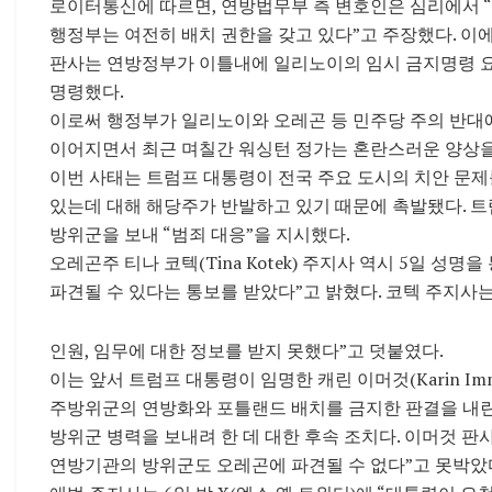
로이터통신에 따르면, 연방법무부 측 변호인은 심리에서 
행정부는 여전히 배치 권한을 갖고 있다”고 주장했다. 이에 에
판사는 연방정부가 이틀내에 일리노이의 임시 금지명령 
명령했다.
이로써 행정부가 일리노이와 오레곤 등 민주당 주의 반
이어지면서 최근 며칠간 워싱턴 정가는 혼란스러운 양상을
이번 사태는 트럼프 대통령이 전국 주요 도시의 치안 문
있는데 대해 해당주가 반발하고 있기 때문에 촉발됐다. 트럼
방위군을 보내 “범죄 대응”을 지시했다.
오레곤주 티나 코텍(Tina Kotek) 주지사 역시 5일 성명을
파견될 수 있다는 통보를 받았다”고 밝혔다. 코텍 주지사
인원, 임무에 대한 정보를 받지 못했다”고 덧붙였다.
이는 앞서 트럼프 대통령이 임명한 캐린 이머것(Karin Imm
주방위군의 연방화와 포틀랜드 배치를 금지한 판결을 내린
방위군 병력을 보내려 한 데 대한 후속 조치다. 이머것 판
연방기관의 방위군도 오레곤에 파견될 수 없다”고 못박았