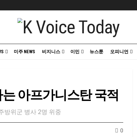
WS
미주 NEWS
비지니스
이민
뉴스툰
오피니언
의자는 아프가니스탄 국적
주방위군 병사 2명 위중
0