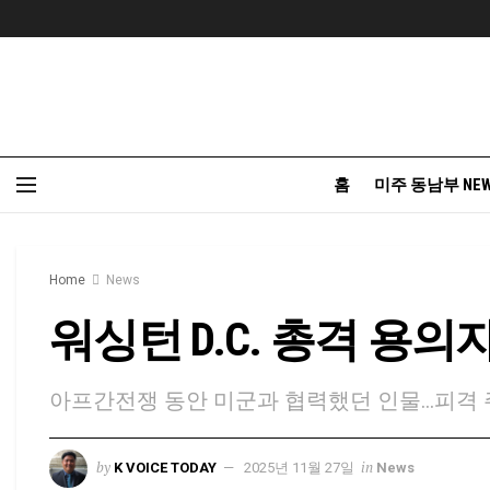
홈
미주 동남부 NE
Home
News
워싱턴 D.C. 총격 용
아프간전쟁 동안 미군과 협력했던 인물…피격 
by
in
K VOICE TODAY
2025년 11월 27일
News