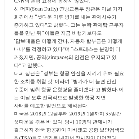
CNN의 논평 요청에 응하지 않았다.
션 더피(Sean Duffy) 연방교통부 장관은 이날 기자
회견에서 “셧다운 이후 병가를 내는 관제사수가
증가하고 있다”고 밝혔다. 그는 뉴왁 관제탑 근무자
들을 만난 뒤 “이들은 지금 비행기보다도
‘담보대출은 어떻게 갚나, 자동차 할부금은 어떻게
내나’를 걱정하고 있다”며 “스트레스는 분명히 더
커졌지만, 공역(airspace)의 안전은 유지되고 있
다”고 말했다.
더피 장관은 “정부는 항공 안전을 지키기 위해 필요
한 조치를 취할 것”이라며 “병가가 더 늘면 안전
수준에 맞춰 항공 운항량을 줄이겠다”고 밝혔다. 이
는 이날 오후 전국적으로 발생한 항공 지연
사태를 예고한 발언으로 해석된다.
미국은 2018년 12월부터 2019년 1월까지 35일간
셧다운을 겪은 바 있다. 당시 10명의 관제사가
결근하자 전국 항공편이 마비됐고 공항 보안검색요
원(TSA)들도 병가를 내면서 장사진이 이어졌다.