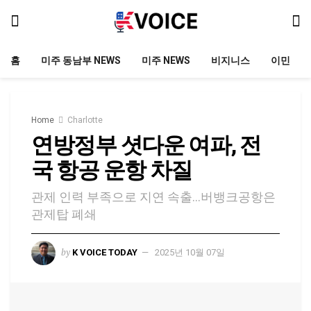
홈
미주 동남부 NEWS
미주 NEWS
비지니스
이민
Home
Charlotte
연방정부 셧다운 여파, 전
국 항공 운항 차질
관제 인력 부족으로 지연 속출…버뱅크공항은
관제탑 폐쇄
by
K VOICE TODAY
2025년 10월 07일