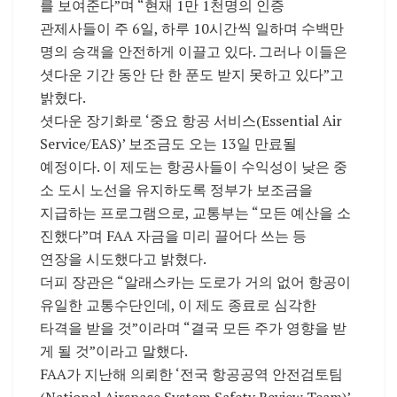
를 보여준다”며 “현재 1만 1천명의 인증
관제사들이 주 6일, 하루 10시간씩 일하며 수백만
명의 승객을 안전하게 이끌고 있다. 그러나 이들은
셧다운 기간 동안 단 한 푼도 받지 못하고 있다”고
밝혔다.
셧다운 장기화로 ‘중요 항공 서비스(Essential Air
Service/EAS)’ 보조금도 오는 13일 만료될
예정이다. 이 제도는 항공사들이 수익성이 낮은 중
소 도시 노선을 유지하도록 정부가 보조금을
지급하는 프로그램으로, 교통부는 “모든 예산을 소
진했다”며 FAA 자금을 미리 끌어다 쓰는 등
연장을 시도했다고 밝혔다.
더피 장관은 “알래스카는 도로가 거의 없어 항공이
유일한 교통수단인데, 이 제도 종료로 심각한
타격을 받을 것”이라며 “결국 모든 주가 영향을 받
게 될 것”이라고 말했다.
FAA가 지난해 의뢰한 ‘전국 항공공역 안전검토팀
(National Airspace System Safety Review Team)’