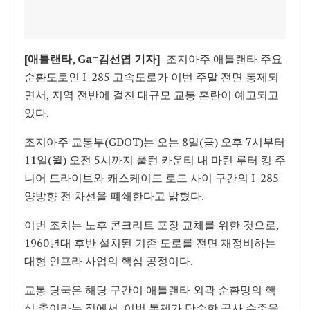
[애틀랜타, Ga=김선엽 기자]
조지아주
애틀랜타
주요
순환도로인
I-285 고속도로
가 이번 주말 전면 통제되
면서, 지역 전반에 걸친 대규모 교통 혼란이 예고되고
있다.
조지아주 교통부
(GDOT)는 오는 8일(금) 오후 7시부터
11일(월) 오전 5시까지 풀턴 카운티 내 마틴 루터 킹 주
니어 드라이브와 캐스케이드 로드 사이 구간의 I-285
양방향 전 차선을 폐쇄한다고 밝혔다.
이번 조치는 노후 콘크리트 포장 교체를 위한 것으로,
1960년대 후반 설치된 기존 도로를 전면 재정비하는
대형 인프라 사업의 핵심 공정이다.
교통 당국은 해당 구간이 애틀랜타 외곽 순환망의 핵
심 축이라는 점에서, 이번 통제가 단순한 공사 수준을