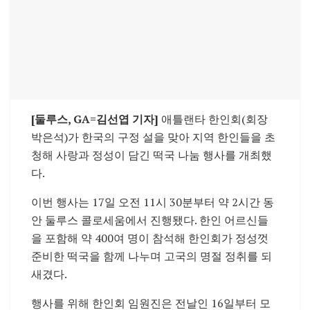
[둘루스, GA=김선엽 기자]
애틀랜타 한인회
(회장
박은석)가 한국의 구정 설을 맞아 지역 한인들을 초
청해 사랑과 정성이 담긴 떡국 나눔 행사를 개최했
다.
이번 행사는 17일 오전 11시 30분부터 약 2시간 동
안
둘루스 콜로세움
에서 진행됐다. 한인 어르신들
을 포함해 약 400여 명이 참석해 한인회가 정성껏
준비한 떡국을 함께 나누며 고국의 명절 정취를 되
새겼다.
행사를 위해 한인회 임원진은 전날인 16일부터 모