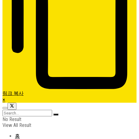
링크 복사
×
No Result
View All Result
홈