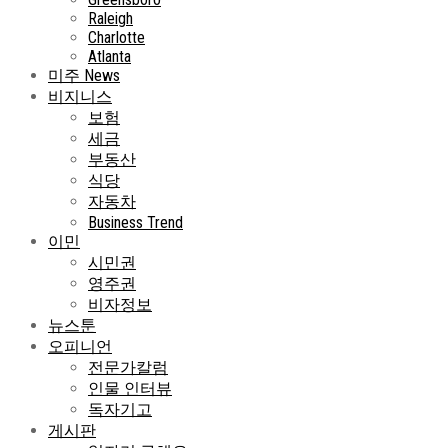
Raleigh
Charlotte
Atlanta
미주 News
비지니스
보험
세금
부동산
식당
자동차
Business Trend
이민
시민권
영주권
비자정보
뉴스툰
오피니언
전문가칼럼
인물 인터뷰
독자기고
게시판