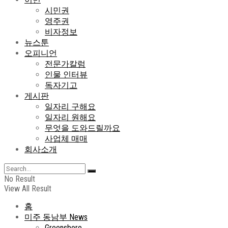
시민권
영주권
비자정보
뉴스툰
오피니언
전문가칼럼
인물 인터뷰
독자기고
게시판
일자리 구해요
일자리 원해요
무엇을 도와드릴까요
사업체 매매
회사소개
No Result
View All Result
홈
미주 동남부 News
Greensboro