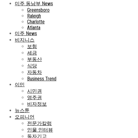
미주 동남부 News
Greensboro
Raleigh
Charlotte
Atlanta
미주 News
비지니스
보험
세금
부동산
식당
자동차
Business Trend
이민
시민권
영주권
비자정보
뉴스툰
오피니언
전문가칼럼
인물 인터뷰
독자기고