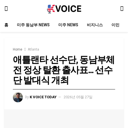
홈
미주 동남부 NEWS
미주 NEWS
비지니스
이민
Home
Atlanta
애틀랜타 선수단, 동남부체
전 정상 탈환 출사표… 선수
단 발대식 개최
by
K VOICE TODAY
2026년 05월 27일