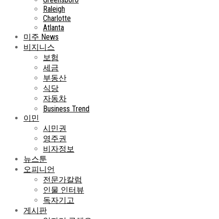
Raleigh
Charlotte
Atlanta
미주 News
비지니스
보험
세금
부동산
식당
자동차
Business Trend
이민
시민권
영주권
비자정보
뉴스툰
오피니언
전문가칼럼
인물 인터뷰
독자기고
게시판