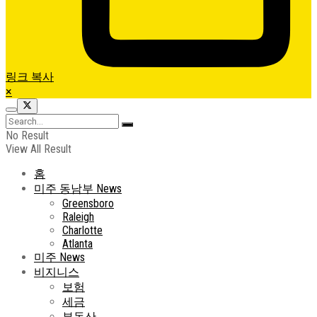
링크 복사
×
No Result
View All Result
홈
미주 동남부 News
Greensboro
Raleigh
Charlotte
Atlanta
미주 News
비지니스
보험
세금
부동산