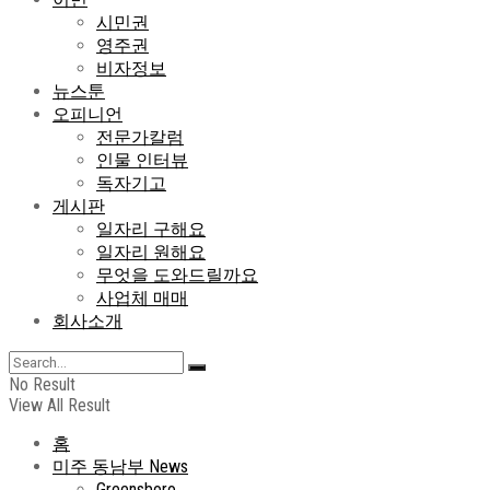
시민권
영주권
비자정보
뉴스툰
오피니언
전문가칼럼
인물 인터뷰
독자기고
게시판
일자리 구해요
일자리 원해요
무엇을 도와드릴까요
사업체 매매
회사소개
No Result
View All Result
홈
미주 동남부 News
Greensboro