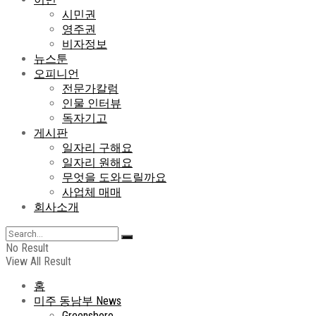
시민권
영주권
비자정보
뉴스툰
오피니언
전문가칼럼
인물 인터뷰
독자기고
게시판
일자리 구해요
일자리 원해요
무엇을 도와드릴까요
사업체 매매
회사소개
No Result
View All Result
홈
미주 동남부 News
Greensboro