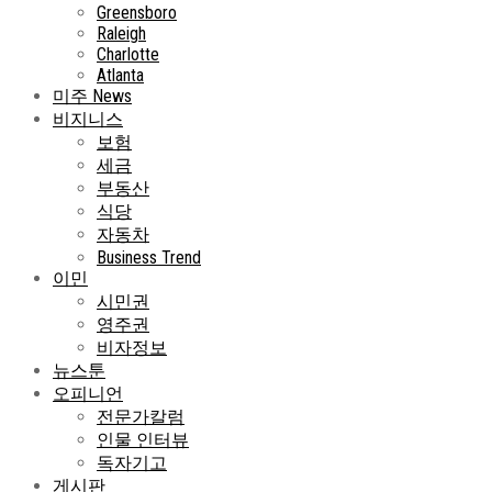
Greensboro
Raleigh
Charlotte
Atlanta
미주 News
비지니스
보험
세금
부동산
식당
자동차
Business Trend
이민
시민권
영주권
비자정보
뉴스툰
오피니언
전문가칼럼
인물 인터뷰
독자기고
게시판