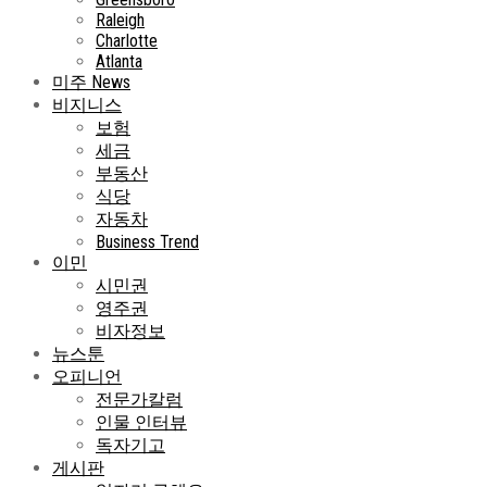
Raleigh
Charlotte
Atlanta
미주 News
비지니스
보험
세금
부동산
식당
자동차
Business Trend
이민
시민권
영주권
비자정보
뉴스툰
오피니언
전문가칼럼
인물 인터뷰
독자기고
게시판