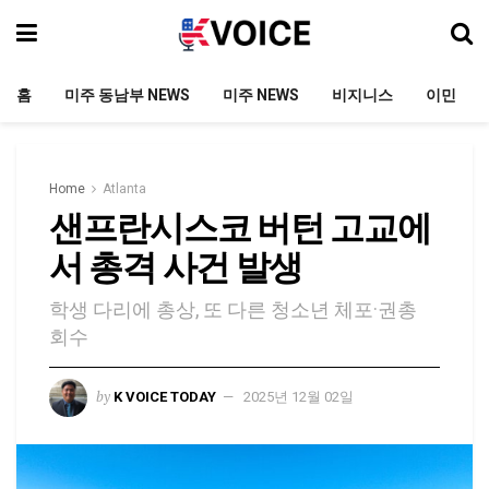
홈
미주 동남부 NEWS
미주 NEWS
비지니스
이민
Home
Atlanta
샌프란시스코 버턴 고교에
서 총격 사건 발생
학생 다리에 총상, 또 다른 청소년 체포·권총
회수
by
K VOICE TODAY
2025년 12월 02일