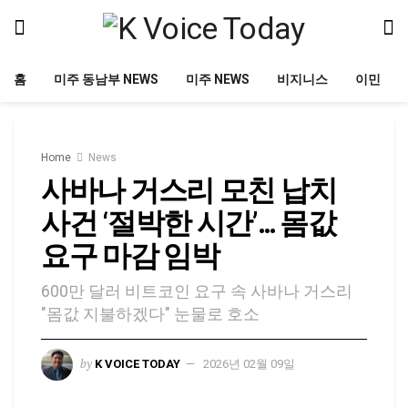
홈
미주 동남부 NEWS
미주 NEWS
비지니스
이민
Home
News
사바나 거스리 모친 납치
사건 ‘절박한 시간’… 몸값
요구 마감 임박
600만 달러 비트코인 요구 속 사바나 거스리
"몸값 지불하겠다" 눈물로 호소
by
K VOICE TODAY
2026년 02월 09일