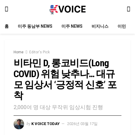
홈
미주 동남부 NEWS
미주 NEWS
비지니스
이민
Home
Editor's Pick
비타민 D, 롱코비드(Long
COVID) 위험 낮추나… 대규
모 임상서 ‘긍정적 신호’ 포
착
2,000여 명 대상 무작위 임상시험 진행
by
K VOICE TODAY
2026년 03월 17일