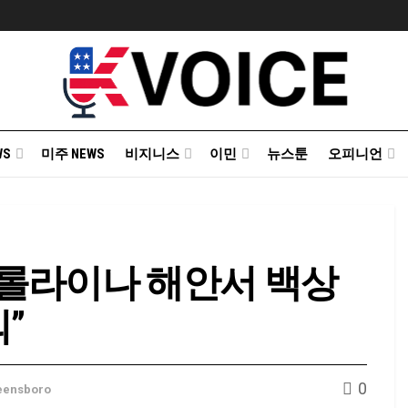
WS
미주 NEWS
비지니스
이민
뉴스툰
오피니언
캐롤라이나 해안서 백상
”
0
eensboro