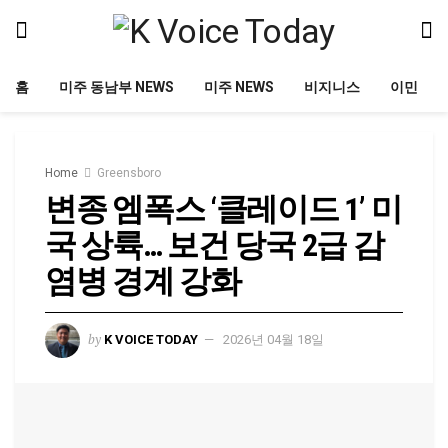
홈
미주 동남부 NEWS
미주 NEWS
비지니스
이민
Home
Greensboro
변종 엠폭스 ‘클레이드 1’ 미
국 상륙… 보건 당국 2급 감
염병 경계 강화
by
K VOICE TODAY
2026년 04월 18일