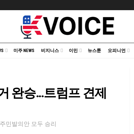
WS
미주 NEWS
비지니스
이민
뉴스툰
오피니언
 선거 완승…트럼프 견제
 주민발의안 모두 승리