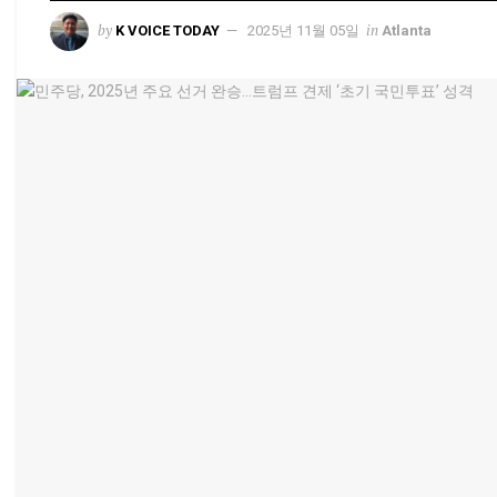
by
in
K VOICE TODAY
2025년 11월 05일
Atlanta