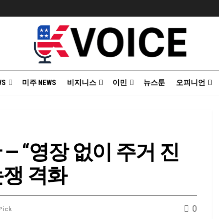
WS
미주 NEWS
비지니스
이민
뉴스툰
오피니언
 — “영장 없이 주거 진
논쟁 격화
0
 Pick