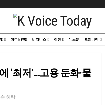
WS
미주 NEWS
비지니스
이민
뉴스툰
오피니언
 ‘최저’…고용 둔화·물
연속 하락