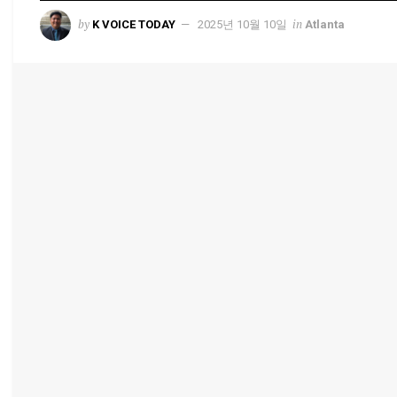
by
in
K VOICE TODAY
2025년 10월 10일
Atlanta