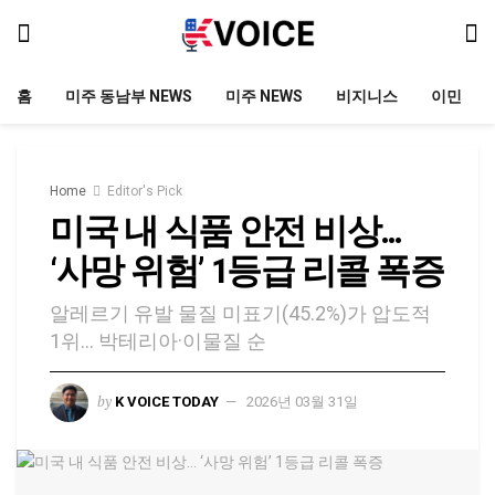
홈
미주 동남부 NEWS
미주 NEWS
비지니스
이민
Home
Editor's Pick
미국 내 식품 안전 비상…
‘사망 위험’ 1등급 리콜 폭증
알레르기 유발 물질 미표기(45.2%)가 압도적
1위… 박테리아·이물질 순
by
K VOICE TODAY
2026년 03월 31일