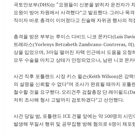
국토안보부(DHS)는 “요원들이 신분을 밝히자 운전자가 
요원이 방어 차원에서 사격했다”고 발표했다. 그러나 목격
직이자 바로 총격이 이어졌다고 진술해 자위권 행사의 적
총격을 받은 부부는 루이스 다비드 니코 몬카다(Luis David
트레라스(Yorlenys Betzabeth Zambrano-Contrer
상을 입었으며, 3마일 떨어진 자택 인근에서 도움을 요청
모두 수술을 마치고 상태가 안정되었으나, 남편 니코 몬카다
사건 직후 포틀랜드 시장 키스 윌슨(Keith Wilson)은 
의 설명을 신뢰할 수 없다”며 조사가 완료될 때까지 포틀
철수할 것을 요구했다. 오리건주 검찰총장 단 레이필드(Dan 
저히 조사해 형사 고발까지 검토하겠다”고 선언했다.
사건 당일 밤, 포틀랜드 ICE 건물 앞에는 약 500명의 
발생해 무질서 행위 및 공무집행 방해 혐의로 6명이 체포