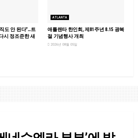
ATLANTA
직도 안 된다”…트
애틀랜타 한인회, 제81주년 8.15 광복
 다시 정조준한 새
절 기념행사 개최
명
2026년 08월 05일
베네수엘라 부부’에 발