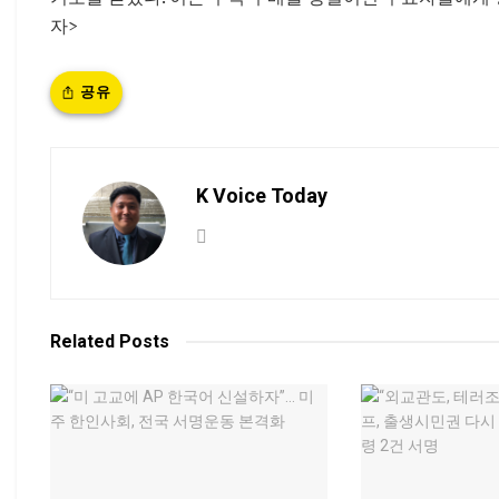
자>
공유
K Voice Today
Related
Posts